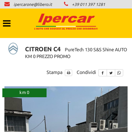
ipercarone@libero.it
+39 011 397 1281
HOME
LISTA VEICOLI
COMPRO AUTO IN CONTANTI
CITROEN C4
PureTech 130 S&S Shine AUTO
KM 0 PREZZO PROMO
NEWS
Stampa
Condividi
CONTATTI
km 0
AREA COMMERCIANTI