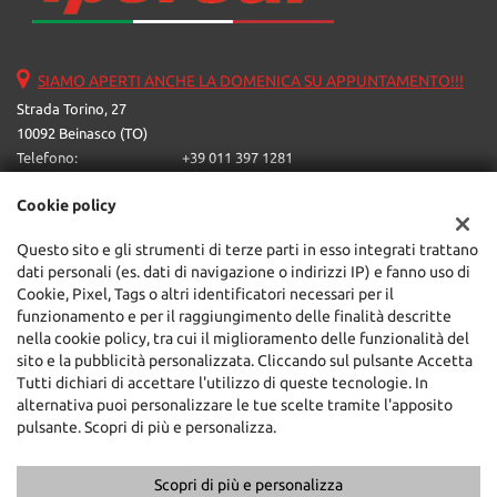
SIAMO APERTI ANCHE LA DOMENICA SU APPUNTAMENTO!!!
Strada Torino, 27
10092 Beinasco (TO)
Telefono:
+39 011 397 1281
Email:
ipercarone@libero.it
Cookie policy
Indicazioni stradali
Questo sito e gli strumenti di terze parti in esso integrati trattano
dati personali (es. dati di navigazione o indirizzi IP) e fanno uso di
Dati fiscali:
Cookie, Pixel, Tags o altri identificatori necessari per il
Ipercar Srl
funzionamento e per il raggiungimento delle finalità descritte
Strada Torino, 27, Beinasco (TO)
nella cookie policy, tra cui il miglioramento delle funzionalità del
C.F/P.IVA:
05624230016
sito e la pubblicità personalizzata. Cliccando sul pulsante Accetta
Tutti dichiari di accettare l'utilizzo di queste tecnologie. In
Registro delle imprese:
TO
alternativa puoi personalizzare le tue scelte tramite l'apposito
pulsante. Scopri di più e personalizza.
Scopri di più e personalizza
Copyright © 2026 GestionaleAuto.com S.r.l., Tutti i diritti riservati -