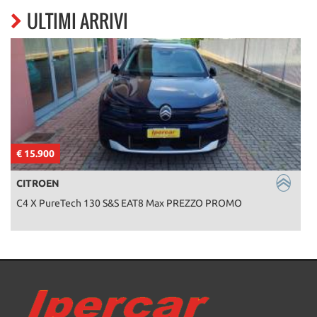
ULTIMI ARRIVI
€ 15.900
€
CITROEN
C4 X PureTech 130 S&S EAT8 Max PREZZO PROMO