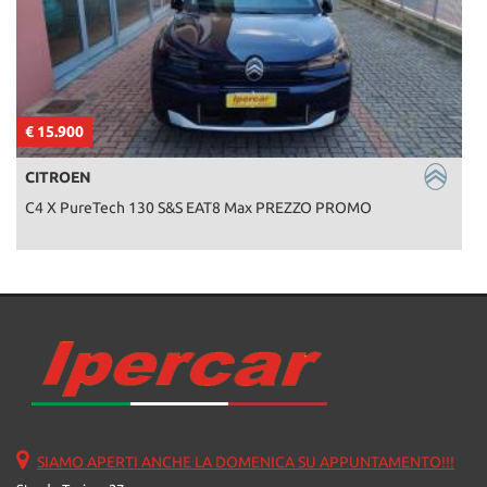
€ 15.900
€
CITROEN
C4 X PureTech 130 S&S EAT8 Max PREZZO PROMO
SIAMO APERTI ANCHE LA DOMENICA SU APPUNTAMENTO!!!