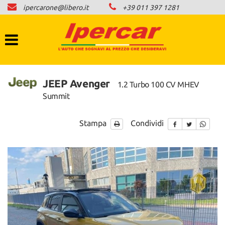
ipercarone@libero.it
+39 011 397 1281
HOME
LISTA VEICOLI
COMPRO AUTO IN CONTANTI
JEEP Avenger
1.2 Turbo 100 CV MHEV
Summit
NEWS
Stampa
Condividi
CONTATTI
AREA COMMERCIANTI