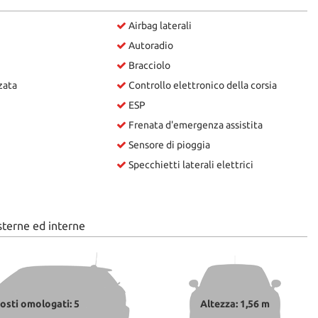
Airbag laterali
Autoradio
Bracciolo
zata
Controllo elettronico della corsia
ESP
Frenata d'emergenza assistita
Sensore di pioggia
Specchietti laterali elettrici
sterne ed interne
osti omologati: 5
Altezza: 1,56 m