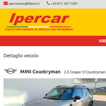
ipercarone@libero.it
+39 011 397 1281
HOME
LISTA VEICOLI
COMPRO AUTO IN CONTANTI
HOM
NEWS
Dettaglio veicolo
CONTATTI
MINI Countryman
2.0 Cooper D Countryman
AREA COMMERCIANTI