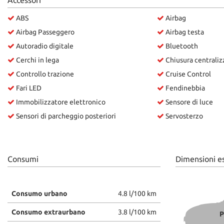
Accessori
ABS
Airbag
Airbag Passeggero
Airbag testa
Autoradio digitale
Bluetooth
Cerchi in lega
Chiusura centraliz
Controllo trazione
Cruise Control
Fari LED
Fendinebbia
Immobilizzatore elettronico
Sensore di luce
Sensori di parcheggio posteriori
Servosterzo
Consumi
Dimensioni e
Consumo urbano
4.8 l/100 km
Consumo extraurbano
3.8 l/100 km
P