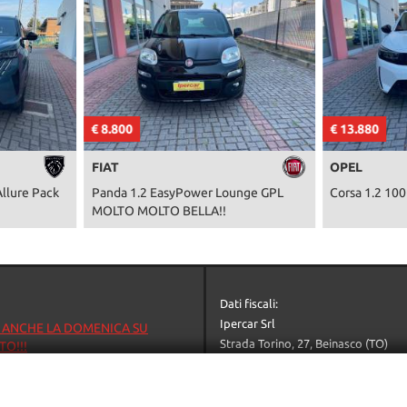
€ 8.800
€ 13.880
FIAT
OPEL
llure Pack
Panda 1.2 EasyPower Lounge GPL
Corsa 1.2 1
MOLTO MOLTO BELLA!!
Dati fiscali:
Ipercar Srl
 ANCHE LA DOMENICA SU
Strada Torino, 27, Beinasco (TO)
O!!!
C.F/P.IVA:
05624230016
7
Registro delle imprese:
TO
(TO)