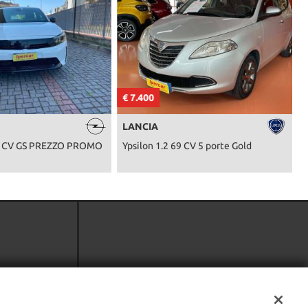
€ 7.400
€
LANCIA
00 CV GS PREZZO PROMO
Ypsilon 1.2 69 CV 5 porte Gold
A