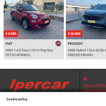
€ 9.990
€ 28.800
FIAT
PEUGEOT
500X 1.6 E-Torq 110 CV Pop Star
5008 Hybrid 136 e-DCS6 A
TETTO APRIBILE
PREZZO PROMO
SIAMO APERTI
APPUNTAMENT
Strada Torino, 2
Cookie policy
10092 Beinasco 