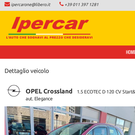
ipercarone@libero.it
+39 011 397 1281
HOME
LISTA VEICOLI
COMPRO AUTO IN CONTANTI
HOM
NEWS
Dettaglio veicolo
CONTATTI
OPEL Crossland
1.5 ECOTEC D 120 CV Start
AREA COMMERCIANTI
aut. Elegance