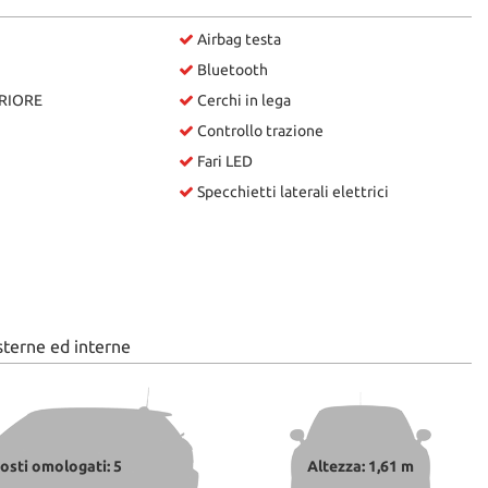
Airbag testa
Bluetooth
RIORE
Cerchi in lega
Controllo trazione
Fari LED
Specchietti laterali elettrici
sterne ed interne
osti omologati: 5
Altezza: 1,61 m