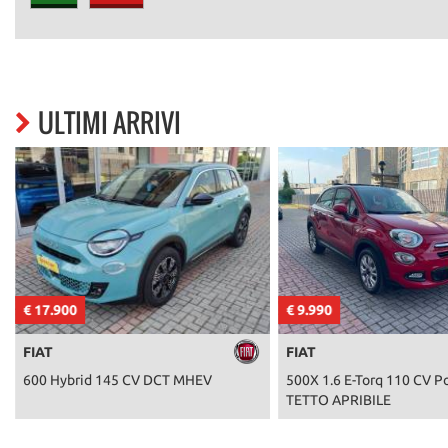
ULTIMI ARRIVI
€ 17.900
€ 9.990
FIAT
FIAT
600 Hybrid 145 CV DCT MHEV
500X 1.6 E-Torq 110 CV Po
TETTO APRIBILE