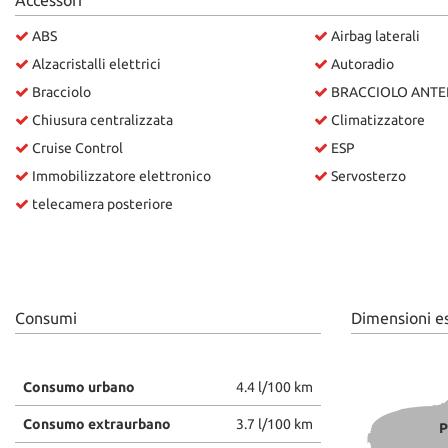
Accessori
ABS
Airbag laterali
Alzacristalli elettrici
Autoradio
Bracciolo
BRACCIOLO ANTE
Chiusura centralizzata
Climatizzatore
Cruise Control
ESP
Immobilizzatore elettronico
Servosterzo
telecamera posteriore
Consumi
Dimensioni e
Consumo urbano
4.4 l/100 km
Consumo extraurbano
3.7 l/100 km
P