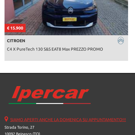
€ 15.900
€
CITROEN
C4 X PureTech 130 S&S EAT8 Max PREZZO PROMO
SIAMO APERTI ANCHE LA DOMENICA SU APPUNTAMENTO!!!
Strada Torino, 27
10092 Beinasco (TO)