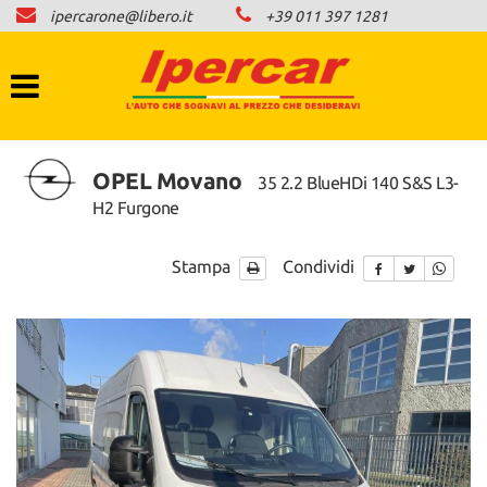
ipercarone@libero.it
+39 011 397 1281
HOME
LISTA VEICOLI
COMPRO AUTO IN CONTANTI
OPEL Movano
35 2.2 BlueHDi 140 S&S L3-
H2 Furgone
NEWS
Stampa
Condividi
CONTATTI
AREA COMMERCIANTI