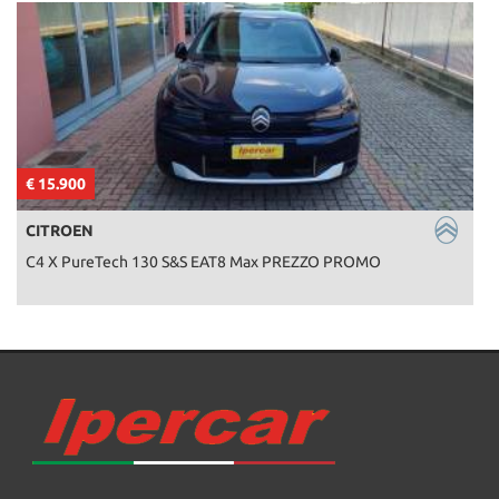
€ 15.900
€
CITROEN
C4 X PureTech 130 S&S EAT8 Max PREZZO PROMO