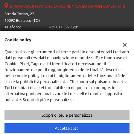
SIAMO APERTI ANCHE LA DOMENICA SU APPUNTAMENTO!!!
Strada Torino, 27
10092 Beinasco (TO)
Telefono:
+39 011 397 1281
Email:
ipercarone@libero.it
Cookie policy
Indicazioni stradali
Questo sito e gli strumenti di terze parti in esso integrati trattano
dati personali (es. dati di navigazione o indirizzi IP) e fanno uso di
Dati fiscali:
Cookie, Pixel, Tags o altri identificatori necessari per il
Ipercar Srl
funzionamento e per il raggiungimento delle finalità descritte
Strada Torino, 27, Beinasco (TO)
nella cookie policy, tra cui il miglioramento delle funzionalità del
C.F/P.IVA:
05624230016
sito e la pubblicità personalizzata. Cliccando sul pulsante Accetta
Registro delle imprese:
TO
Tutti dichiari di accettare l'utilizzo di queste tecnologie. In
alternativa puoi personalizzare le tue scelte tramite l'apposito
pulsante. Scopri di più e personalizza.
Scopri di più e personalizza
Copyright © 2026 GestionaleAuto.com S.r.l., Tutti i diritti riservati -
Leggi l'informativa sulla privacy
-
Cookie Policy
Sito creato da:
GestionaleAuto.com
Accetta tutti