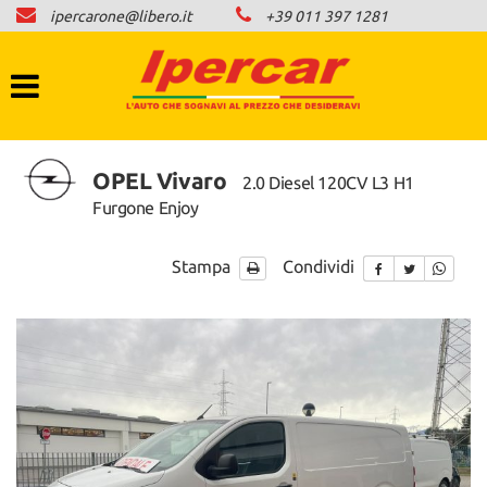
ipercarone@libero.it
+39 011 397 1281
HOME
LISTA VEICOLI
COMPRO AUTO IN CONTANTI
OPEL Vivaro
2.0 Diesel 120CV L3 H1
Furgone Enjoy
NEWS
Stampa
Condividi
CONTATTI
AREA COMMERCIANTI