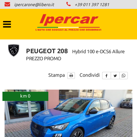
ipercarone@libero.it
+39 011 397 1281
HOME
LISTA VEICOLI
COMPRO AUTO IN CONTANTI
PEUGEOT 208
Hybrid 100 e-DCS6 Allure
PREZZO PROMO
NEWS
Stampa
Condividi
CONTATTI
km 0
AREA COMMERCIANTI