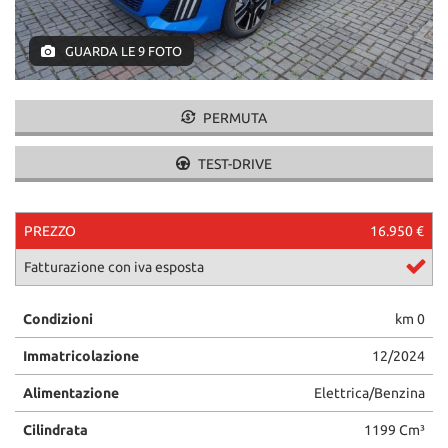
GUARDA LE 9 FOTO
PERMUTA
TEST-DRIVE
PREZZO
16.950 €
Fatturazione con iva esposta
Condizioni
km 0
Immatricolazione
12/2024
Alimentazione
Elettrica/Benzina
Cilindrata
1199 Cm³