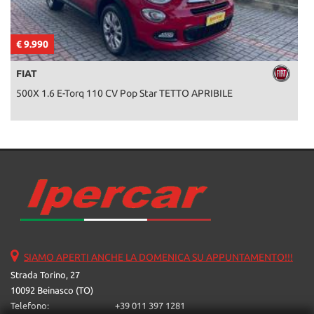
€ 9.990
€
FIAT
500X 1.6 E-Torq 110 CV Pop Star TETTO APRIBILE
SIAMO APERTI ANCHE LA DOMENICA SU APPUNTAMENTO!!!
Strada Torino, 27
10092 Beinasco (TO)
Telefono:
+39 011 397 1281