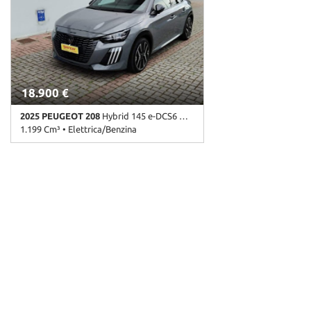
18.900 €
2025 PEUGEOT 208
Hybrid 145 e-DCS6 GT PREZZO PROMO
1.199 Cm³ • Elettrica/Benzina
15.000 Km • Cambio Automatico (6) •
Grigio scuro metallizzato • 5 Porte • ABS •
Airbag laterali • Airbag testa • Alzacristalli
elettrici • Autoradio • Autoradio digitale •
Bluetooth • Bracciolo • BRACCIOLO
ANTERIORE • Cerchi in lega • Chiusura
centralizzata • Climatizzatore • Controllo
trazione • Cruise Control • ESP • Fari LED •
Frenata d'emergenza assistita •
Immobilizzatore elettronico • Navigatore
tramite Car play • Riconoscimento dei
segnali stradali • Sensore di luce • Sensore