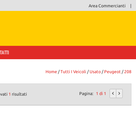
Area Commercianti
TATTI
Home
/
Tutti I Veicoli
/
Usato
/
Peugeot
/
208
Pagina:
1 di 1
ovati
1
risultati