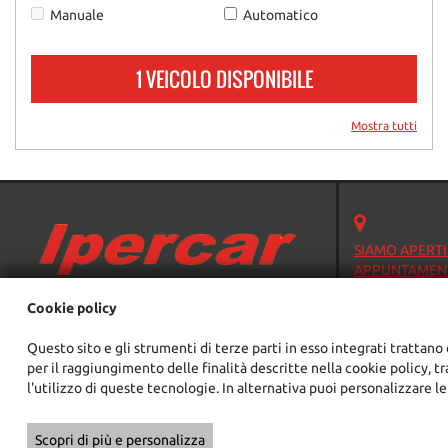
Manuale
Automatico
1 VEICOLO DISPONIBILE
Mostra tutti
SIAMO APERTI
APPUNTAMENT
Strada Torino, 2
Cookie policy
10092 Beinasco 
Telefono:
Questo sito e gli strumenti di terze parti in esso integrati trattano 
Email:
per il raggiungimento delle finalità descritte nella cookie policy, t
Indicazioni str
l'utilizzo di queste tecnologie. In alternativa puoi personalizzare le
Copyright © 2026 GestionaleAuto.com S.r.l., Tutti i diritti riservati -
Scopri di più e personalizza
Le