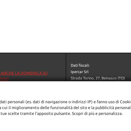
di pioggia • Sensori di parcheggio
posteriori • Servosterzo • Specchietti
laterali elettrici • Telecamera per
parcheggio assistito • telecamera
posteriore • Vetri oscurati • Volante in
pelle
Dati fiscali:
Ipercar Srl
 ANCHE LA DOMENICA SU
Strada Torino, 27, Beinasco (TO)
O!!!
C.F/P.IVA:
05624230016
7
Registro delle imprese:
TO
(TO)
+39 011 397 1281
dati personali (es. dati di navigazione o indirizzi IP) e fanno uso di Cooki
ipercarone@libero.it
ra cui il miglioramento delle funzionalità del sito e la pubblicità persona
adali
 tue scelte tramite l'apposito pulsante. Scopri di più e personalizza.
ggi l'informativa sulla privacy
-
Cookie Policy