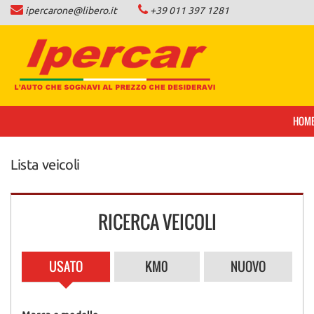
ipercarone@libero.it
+39 011 397 1281
HOME
LISTA VEICOLI
COMPRO AUTO IN CONTANTI
HOM
NEWS
Lista veicoli
CONTATTI
RICERCA VEICOLI
AREA COMMERCIANTI
USATO
KM0
NUOVO