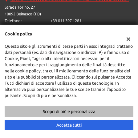
Strada Torino, 27
10092 Beinasco (TO)
Telefono:
+39 011 397 1281
Email:
ipercarone@libero.it
Cookie policy
Indicazioni stradali
Questo sito e gli strumenti di terze parti in esso integrati trattano
dati personali (es. dati di navigazione o indirizzi IP) e fanno uso di
Dati fiscali:
Cookie, Pixel, Tags o altri identificatori necessari per il
Ipercar Srl
funzionamento e per il raggiungimento delle finalità descritte
Strada Torino, 27, Beinasco (TO)
nella cookie policy, tra cui il miglioramento delle funzionalità del
C.F/P.IVA:
05624230016
sito e la pubblicità personalizzata. Cliccando sul pulsante Accetta
Registro delle imprese:
Tutti dichiari di accettare l'utilizzo di queste tecnologie. In
TO
alternativa puoi personalizzare le tue scelte tramite l'apposito
pulsante. Scopri di più e personalizza.
Scopri di più e personalizza
Copyright © 2026 GestionaleAuto.com S.r.l., Tutti i diritti riservati -
Leggi l'informativa sulla privacy
-
Cookie Policy
Sito creato da:
GestionaleAuto.com
Accetta tutti