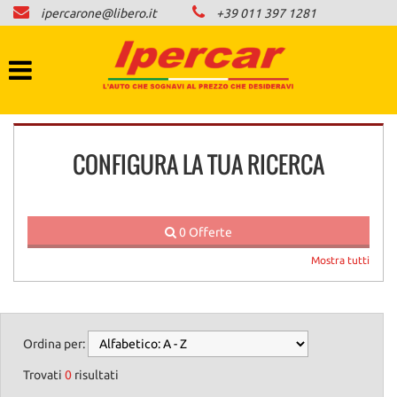
ipercarone@libero.it
+39 011 397 1281
HOME
LISTA VEICOLI
COMPRO AUTO IN CONTANTI
CONFIGURA LA TUA RICERCA
NEWS
CONTATTI
0 Offerte
Mostra tutti
AREA COMMERCIANTI
Ordina per:
Trovati
0
risultati