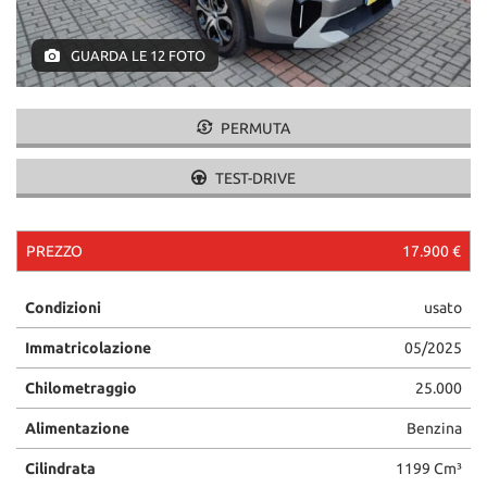
GUARDA LE 12 FOTO
PERMUTA
TEST-DRIVE
PREZZO
17.900 €
Condizioni
usato
Immatricolazione
05/2025
Chilometraggio
25.000
Alimentazione
Benzina
Cilindrata
1199 Cm³