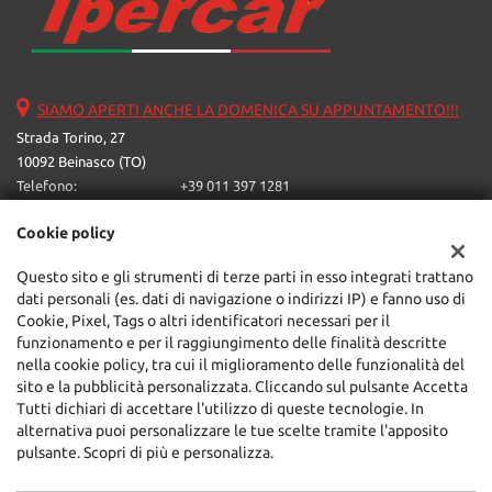
SIAMO APERTI ANCHE LA DOMENICA SU APPUNTAMENTO!!!
Strada Torino, 27
10092 Beinasco (TO)
Telefono:
+39 011 397 1281
Email:
ipercarone@libero.it
Cookie policy
Indicazioni stradali
Questo sito e gli strumenti di terze parti in esso integrati trattano
dati personali (es. dati di navigazione o indirizzi IP) e fanno uso di
Dati fiscali:
Cookie, Pixel, Tags o altri identificatori necessari per il
Ipercar Srl
funzionamento e per il raggiungimento delle finalità descritte
Strada Torino, 27, Beinasco (TO)
nella cookie policy, tra cui il miglioramento delle funzionalità del
C.F/P.IVA:
05624230016
sito e la pubblicità personalizzata. Cliccando sul pulsante Accetta
Registro delle imprese:
TO
Tutti dichiari di accettare l'utilizzo di queste tecnologie. In
alternativa puoi personalizzare le tue scelte tramite l'apposito
pulsante. Scopri di più e personalizza.