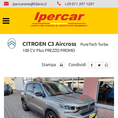
ipercarone@libero.it
+39 011 397 1281
HOME
LISTA VEICOLI
COMPRO AUTO IN CONTANTI
CITROEN C3 Aircross
PureTech Turbo
100 CV Plus PREZZO PROMO
NEWS
Stampa
Condividi
CONTATTI
AREA COMMERCIANTI